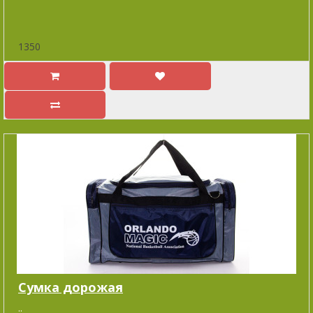
1350
Cумка дорожая
..