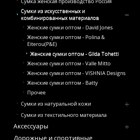
Сумка женская производство Россия
Клатчи из искусственных и
комбинированных материалов
Сумки из искусственных и
комбинированных материалов
Клатчи из натуральной кожи
Клатчи праздничные
Женские сумки оптом - David Jones
Женские сумки оптом - Polina &
Eiterou(P&E)
Женские сумки оптом - Gilda Tohetti
Женские сумки оптом - Valle Mitto
Женские сумки оптом - VISHNIA Designs
Женские сумки оптом - Batty
Прочее
Сумки из натуральной кожи
Сумки из текстильного материала
Женские сумки оптом - Polina &
Eiterou(P&E)
Аксессуары
Женские сумки Cciline -
Дорожные и спортивные
Брелки
кожа