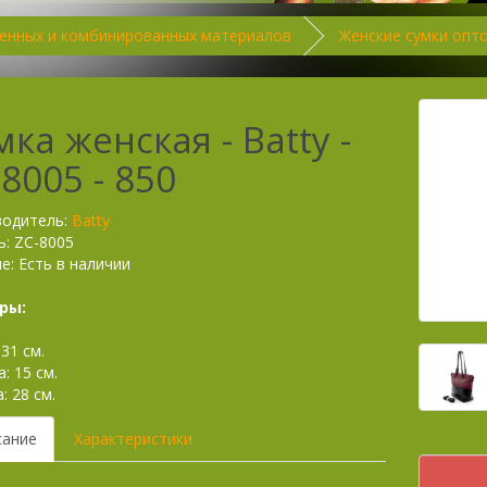
венных и комбинированных материалов
Женские сумки опто
ка женская - Batty -
8005 - 850
водитель:
Batty
: ZC-8005
е: Есть в наличии
ры:
31 см.
: 15 см.
: 28 см.
сание
Характеристики