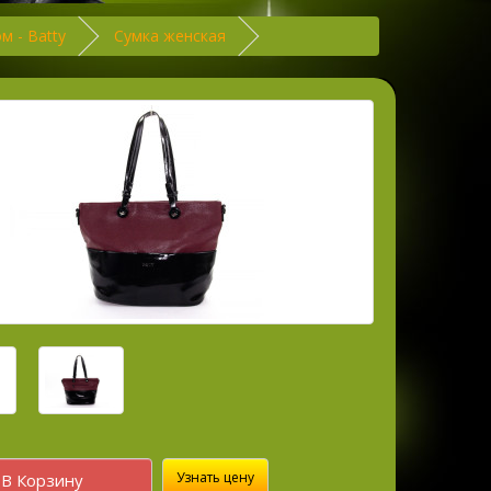
м - Batty
Сумка женская
Узнать цену
В Корзину