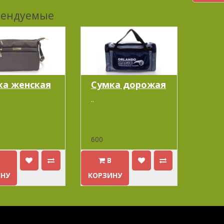
мендуемые
ка женская
Cумка дорожая
..
600
В
ИНУ
КОРЗИНУ