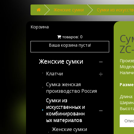
Женские сумки
Сумки из искусст
Корзина
Сум
товаров: 0
Ваша корзина пуста!
ZC-
Женские сумки
Произ
Модель
Наличи
Клатчи
Сумка женская
Клатчи из
Разме
производство Россия
искусственных и
Длина: 
комбинированных
Сумки из
Ширина
материалов
искусственных и
Высота
комбинированн
Клатчи из
ых материалов
натуральной кожи
Опи
Клатчи праздничные
Женские сумки