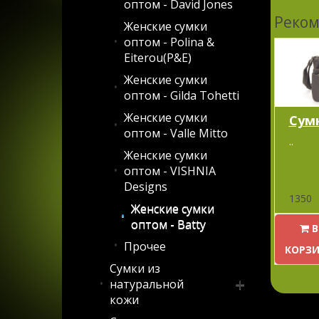
оптом - David Jones
Реко
Женские сумки
оптом - Polina &
Eiterou(P&E)
Женские сумки
оптом - Gilda Tohetti
Женские сумки
Сум
оптом - Valle Mitto
..
Женские сумки
оптом - VISHNIA
Designs
1350
Женские сумки
оптом - Batty
В
Прочее
КОРЗ
Сумки из
натуральной
кожи