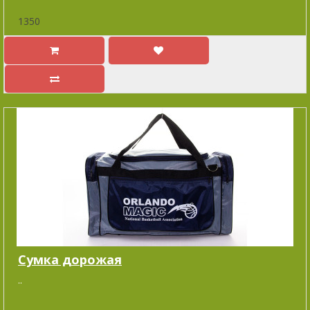
1350
Cумка дорожая
..