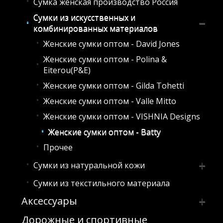
Сумка женская производство Россия
Клатчи из искусственных и
комбинированных материалов
Сумки из искусственных и
комбинированных материалов
Клатчи из натуральной кожи
Клатчи праздничные
Женские сумки оптом - David Jones
Женские сумки оптом - Polina &
Eiterou(P&E)
Женские сумки оптом - Gilda Tohetti
Женские сумки оптом - Valle Mitto
Женские сумки оптом - VISHNIA Designs
Женские сумки оптом - Batty
Прочее
Сумки из натуральной кожи
Сумки из текстильного материала
Женские сумки оптом - Polina &
Eiterou(P&E)
Аксессуары
Женские сумки Cciline -
Дорожные и спортивные
Брелки
кожа