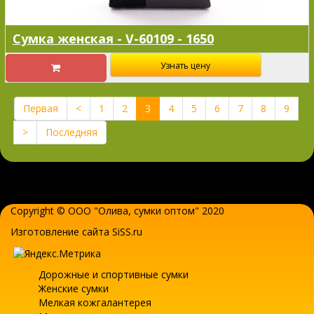
Сумка женская - V-60109 - 1650
Узнать цену
Первая
<
1
2
3
4
5
6
7
8
9
>
Последняя
Copyright © ООО "Олива,
сумки оптом
" 2020
Изготовление сайта SiSS.ru
Дорожные и спортивные сумки
Женские сумки
Мелкая кожгалантерея