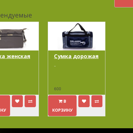
мендуемые
ка женская
Cумка дорожая
..
600
В
ИНУ
КОРЗИНУ