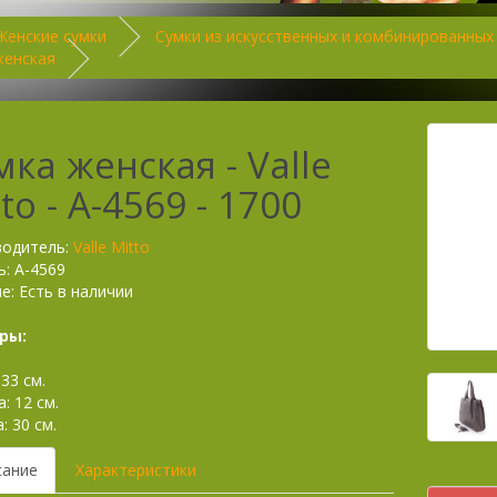
Женские сумки
Сумки из искусственных и комбинированных
женская
мка женская - Valle
to - А-4569 - 1700
водитель:
Valle Mitto
: А-4569
е: Есть в наличии
ры:
33 см.
: 12 см.
: 30 см.
сание
Характеристики