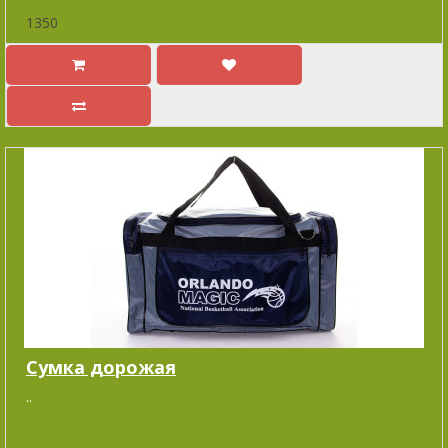
1350
Cумка дорожая
..