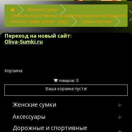
Женские сумки
Сумки из искусственных и комбинированных материалов
Женские сумки оптом - Batty
Сумка женская
Переход на новый сайт:
Oliva-Sumki.ru
Корзина
товаров: 0
Ваша корзина пуста!
Женские сумки
Аксессуары
Клатчи
Дорожные и спортивные
Сумка женская производство Россия
Брелки
Клатчи из искусственных и