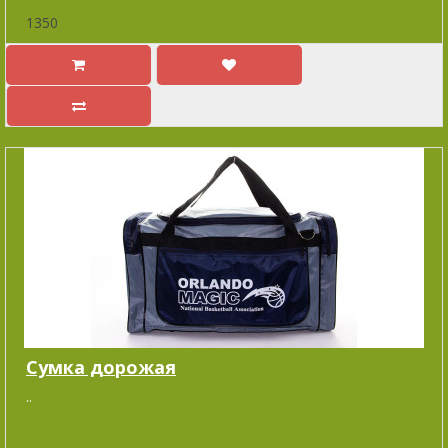
1350
Cумка дорожая
..