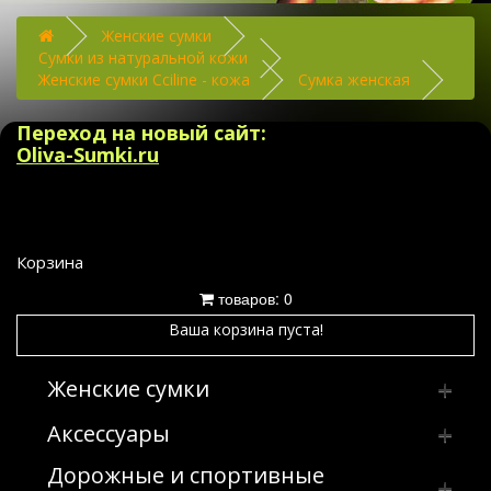
Женские сумки
Сумки из натуральной кожи
Женские сумки Cciline - кожа
Сумка женская
Переход на новый сайт:
Oliva-Sumki.ru
Корзина
товаров: 0
Ваша корзина пуста!
Женские сумки
Аксессуары
Клатчи
Дорожные и спортивные
Сумка женская производство Россия
Брелки
Клатчи из искусственных и