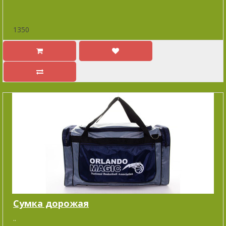
1350
Cумка дорожая
..