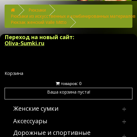
Рюкзаки
Рюкзаки из искусственных и комбинированных материалов
Рюкзак женский Valle Mitto
Переход на новый сайт:
Oliva-Sumki.ru
Корзина
товаров: 0
Ваша корзина пуста!
Женские сумки
Аксессуары
Клатчи
Дорожные и спортивные
Сумка женская производство Россия
Брелки
Клатчи из искусственных и