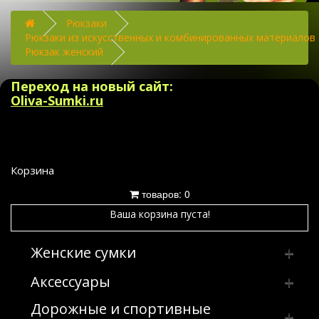
Рюкзаки
Рюкзаки из искусственных и комбинированных материалов
Рюкзак женский
Переход на новый сайт:
Oliva-Sumki.ru
Корзина
товаров: 0
Ваша корзина пуста!
Женские сумки
Аксессуары
Клатчи
Дорожные и спортивные
Сумка женская производство Россия
Брелки
Клатчи из искусственных и