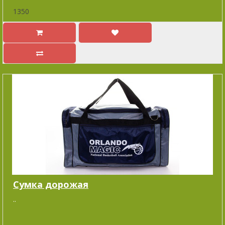
1350
Cумка дорожая
..