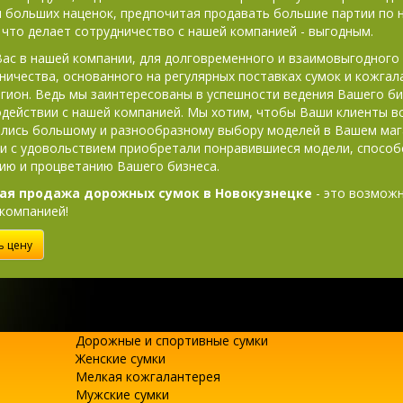
 больших наценок, предпочитая продавать большие партии по 
 что делает сотрудничество с нашей компанией - выгодным.
ас в нашей компании, для долговременного и взаимовыгодного
ничества, основанного на регулярных поставках сумок и кожгал
гион. Ведь мы заинтересованы в успешности ведения Вашего би
действии с нашей компанией. Мы хотим, чтобы Ваши клиенты в
лись большому и разнообразному выбору моделей в Вашем маг
 и с удовольствием приобретали понравившиеся модели, способ
ию и процветанию Вашего бизнеса.
ая продажа дорожных сумок в Новокузнецке
- это возможн
компанией!
ь цену
Дорожные и спортивные сумки
Женские сумки
Мелкая кожгалантерея
Мужские сумки