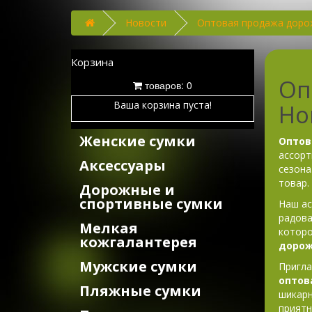
Новости
Оптовая продажа дорож
Корзина
Оп
товаров: 0
Ваша корзина пуста!
Но
Женские сумки
Оптов
ассорт
Аксессуары
сезона
товар.
Дорожные и
спортивные сумки
Наш ас
радова
Мелкая
которо
кожгалантерея
дорож
Мужские сумки
Пригла
оптов
Пляжные сумки
шикарн
приятн