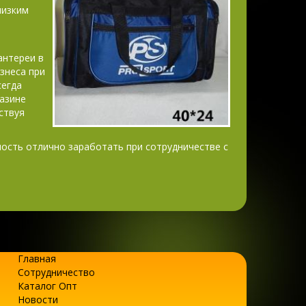
низким
антереи в
знеса при
сегда
азине
ствуя
ость отлично заработать при сотрудничестве с
Главная
Сотрудничество
Каталог Опт
Новости