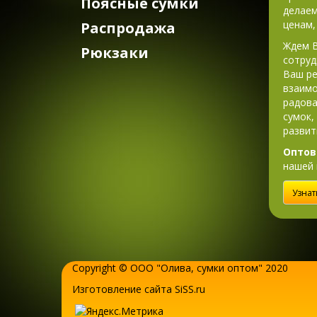
Поясные сумки
делаем
ценам,
Распродажа
Ждем В
Рюкзаки
сотруд
Ваш ре
взаимо
радова
сумок,
развит
Оптов
нашей 
Узнат
Copyright © ООО "Олива,
сумки оптом
" 2020
Изготовление сайта SiSS.ru