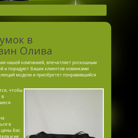
умок в
азин Олива
ная нашей компанией, впечатляет роскошным
ей и порадуют Ваших клиентов новинками
ллекций модели и приобретет понравившийся
тся, чтобы
 в
шиеся
на
ься в
 цены Вас
еля и не