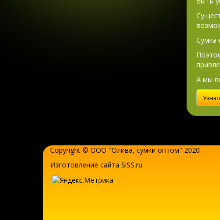
быть у
Сущест
возмож
Сумка 
Поэтом
привле
А мы п
Узнат
Copyright © ООО "Олива,
сумки оптом
" 2020
Изготовление сайта SiSS.ru