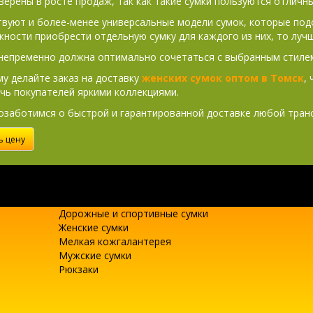
верены в росте продаж, так как такие сумки пользуются отличны
вуют и более-менее универсальные модели сумок, которые подо
ности приобрести отдельную сумку для каждого из них, то лучш
непременно должна оптимально сочетаться с выбранным стилем
у делайте заказ на доставку
женских сумок оптом в Томск
,
чь покупателей яркими коллекциями.
озаботимся о быстрой и гарантированной доставке любой транс
ь цену
Дорожные и спортивные сумки
Женские сумки
Мелкая кожгалантерея
Мужские сумки
Рюкзаки