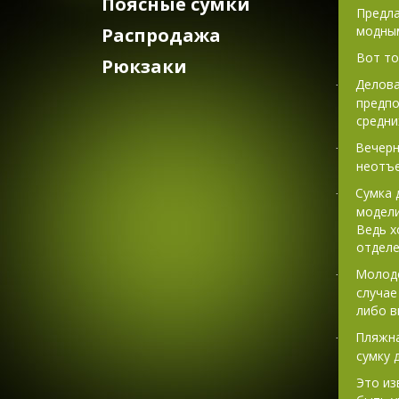
Поясные сумки
Предла
модным
Распродажа
Вот то
Рюкзаки
Делова
·
предпо
средни
Вечерн
·
неотъе
Сумка 
·
модели
Ведь х
отделе
Молоде
·
случае
либо в
Пляжна
·
сумку 
Это из