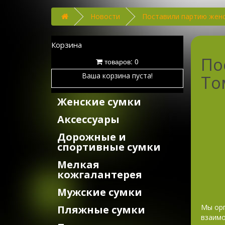
Новости
Поставили партию женс
Корзина
По
товаров: 0
Ваша корзина пуста!
То
Женские сумки
Аксессуары
Дорожные и
спортивные сумки
Мелкая
кожгалантерея
Мужские сумки
Мы орг
Пляжные сумки
взаимо