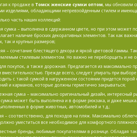
гая к продаже в
Томск женские сумки оптом
, мы обновили 
и изделиями, обладающими непревзойденным стилем и имеющи
лько часть наших коллекций:
я сумка – выполнена в сдержанном цвете, но при этом может п
лагает наличие броских декоративных элементов. Так как важна
х, так и крупных размеров;
яя – сочетание блестящего декора и яркой цветовой гаммы. Так
млемым стилевым элементом. Но важно не переборщить и не оп
для покупок, а также дорожная. Предлагается из максимально п
 вместительностью. Прежде всего, следует упирать при выборе
одить с такой сумкой в нагруженном состоянии придется порой
ний и карманов, которые должны герметично закрываться;
жная сумка – максимально оригинальный дизайн, интересный рис
 сумка может быть выполнена и в форме рюкзака, и даже мешка
ыполненных в форме животных, автомобилей и т.д.;
я – соответственно, для походов на пляж. Максимально облегче
должно уместиться все необходимое для комфортного пляжного
вестные бренды, любимые покупателями в рознице. Обладая та