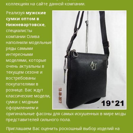
коллекциях на сайте данной компании.
Реализуя
мужские
сумки оптом в
Нижневартовске
,
специалисты
компании Олива
наполнили модельные
ряды самыми
интересными
моделями, которые
очень актуальны в
текущем сезоне и
востребованы
покупателями в
рознице. Вас ждут
классические модели,
сумки с модным
оформлением и
оригинальные фасоны для самых искушенных в мире моды
представителей сильного пола.
Приглашаем Вас оценить роскошный выбор изделий на