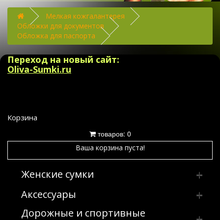
Мелкая кожгалантерея
Обложки для документов
Обложка для паспорта
Переход на новый сайт:
Oliva-Sumki.ru
Корзина
товаров: 0
Ваша корзина пуста!
Женские сумки
Аксессуары
Клатчи
Дорожные и спортивные
Сумка женская производство Россия
Брелки
Клатчи из искусственных и