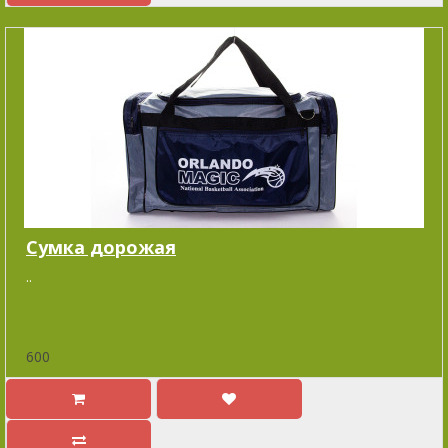
Cумка дорожая
..
600