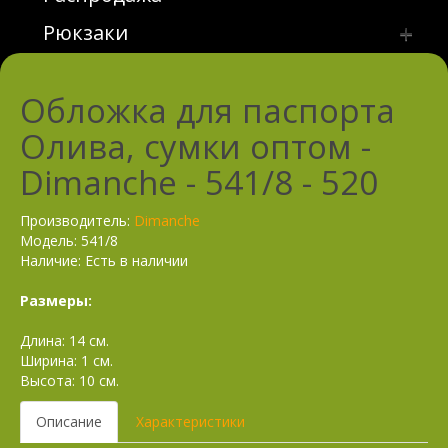
Текстильная сумка
Рюкзаки
Рюкзаки из искусственных и
комбинированных материалов
Обложка для паспорта
Рюкзаки из натуральной кожи
Олива, сумки оптом -
Рюкзаки текстильные
Dimanche - 541/8 - 520
Рюкзаки школьные
Производитель:
Dimanche
Модель: 541/8
Наличие: Есть в наличии
Размеры:
Длина: 14 см.
Ширина: 1 см.
Высота: 10 см.
Описание
Характеристики