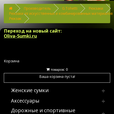
Производитель
G.Tohetti
Рюкзаки
Рюкзаки из искусственных и комбинированных материалов
Рюкзак
Переход на новый сайт:
Oliva-Sumki.ru
Корзина
товаров: 0
Ваша корзина пуста!
Женские сумки
Аксессуары
Клатчи
Дорожные и спортивные
Сумка женская производство Россия
Брелки
Клатчи из искусственных и