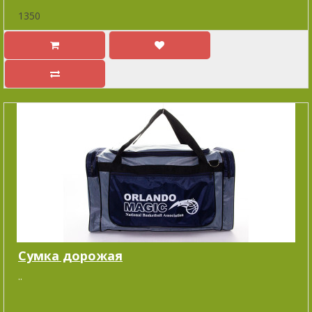
1350
Cумка дорожая
..