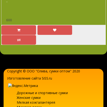
..
600
Copyright © ООО "Олива,
сумки оптом
" 2020
Изготовление сайта SiSS.ru
Дорожные и спортивные сумки
Женские сумки
Мелкая кожгалантерея