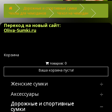
Дорожные и спортивные сумки
Чехлы для чемоданов
Чехол на чемодан
Переход на новый сайт:
Oliva-Sumki.ru
Корзина
товаров: 0
Ваша корзина пуста!
Женские сумки
Аксессуары
Клатчи
Дорожные и спортивные
Сумка женская производство Россия
Брелки
Клатчи из искусственных и
сумки
комбинированных материалов
Сумки из искусственных и
Плечевые ремни