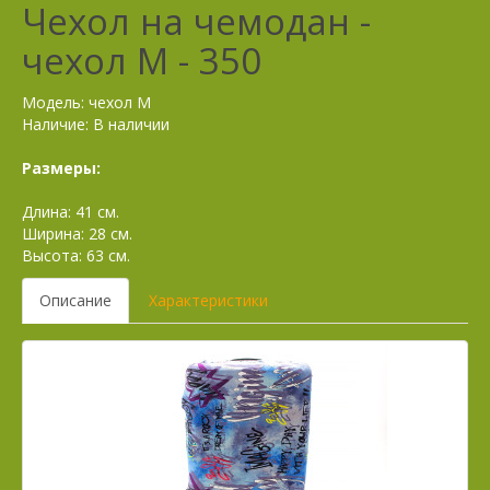
комбинированных материалов
Чехол на чемодан -
Футляры для ключей
Рюкзаки из натуральной кожи
чехол M - 350
Рюкзаки текстильные
Рюкзаки школьные
Модель: чехол M
Наличие: В наличии
Размеры:
Длина: 41 см.
Ширина: 28 см.
Высота: 63 см.
Описание
Характеристики