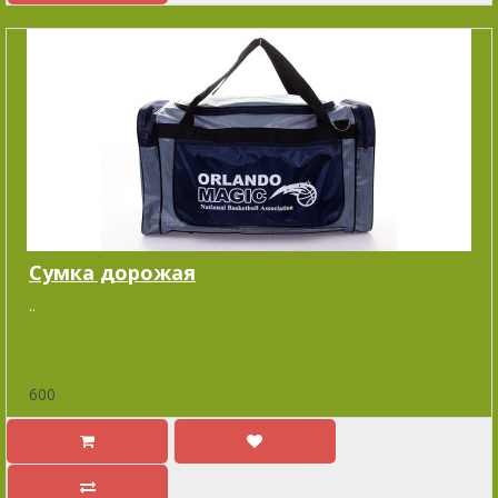
Cумка дорожая
..
600