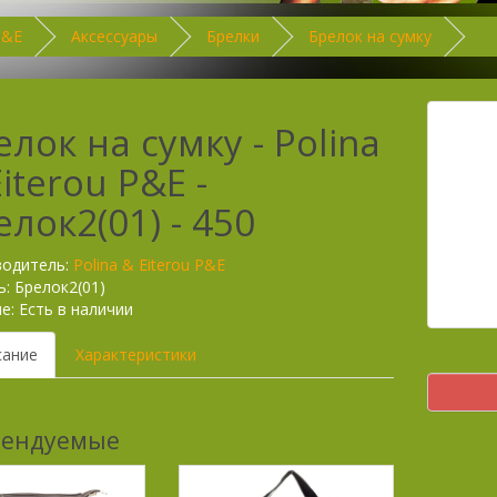
P&E
Аксессуары
Брелки
Брелок на сумку
елок на сумку - Polina
iterou P&E -
елок2(01) - 450
водитель:
Polina & Eiterou P&E
: Брелок2(01)
е: Есть в наличии
сание
Характеристики
мендуемые