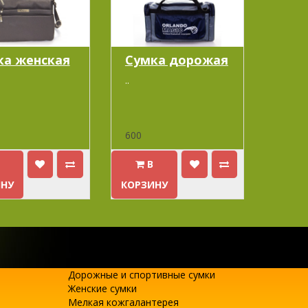
ка женская
Cумка дорожая
..
600
В
ИНУ
КОРЗИНУ
Дорожные и спортивные сумки
Женские сумки
Мелкая кожгалантерея