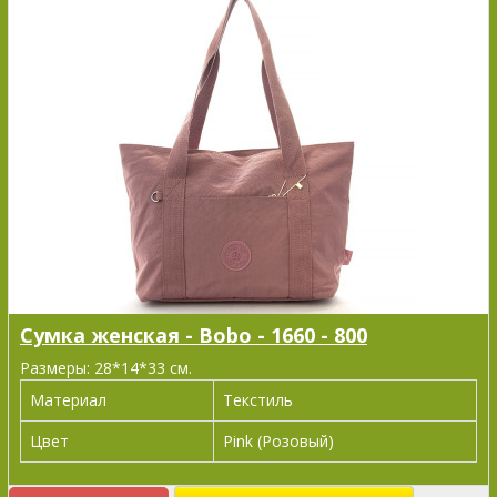
Сумка женская - Bobo - 1660 - 800
Размеры: 28*14*33 см.
Материал
Текстиль
Цвет
Pink (Розовый)