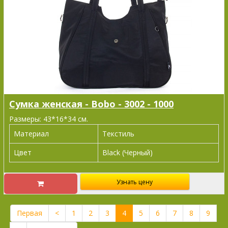
Сумка женская - Bobo - 3002 - 1000
Размеры: 43*16*34 см.
Материал
Текстиль
Цвет
Black (Черный)
Узнать цену
Первая
<
1
2
3
4
5
6
7
8
9