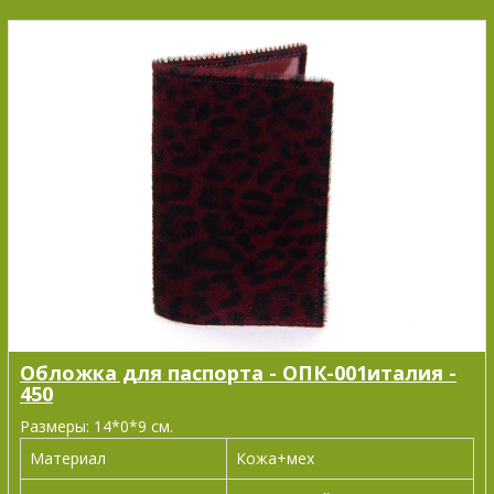
Обложка для паспорта - ОПК-001италия -
450
Размеры: 14*0*9 см.
Материал
Кожа+мех