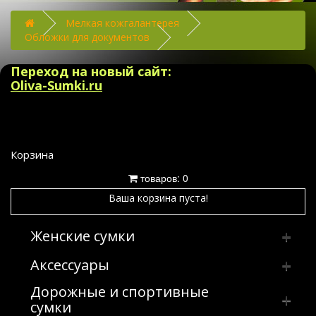
Мелкая кожгалантерея
Обложки для документов
Переход на новый сайт:
Oliva-Sumki.ru
Корзина
товаров: 0
Ваша корзина пуста!
Женские сумки
Аксессуары
Клатчи
Дорожные и спортивные
Сумка женская производство Россия
Брелки
Клатчи из искусственных и
сумки
комбинированных материалов
Сумки из искусственных и
Плечевые ремни